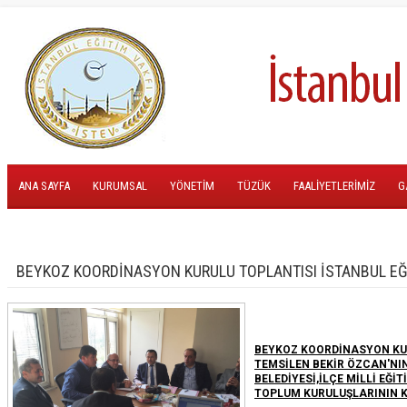
ANA SAYFA
KURUMSAL
YÖNETİM
TÜZÜK
FAALİYETLERİMİZ
G
BEYKOZ KOORDİNASYON KURULU TOPLANTISI İSTANBUL EĞİT
BEYKOZ KOORDİNASYON KUR
TEMSİLEN BEKİR ÖZCAN'NI
BELEDİYESİ,İLÇE MİLLİ EĞ
TOPLUM KURULUŞLARININ KA