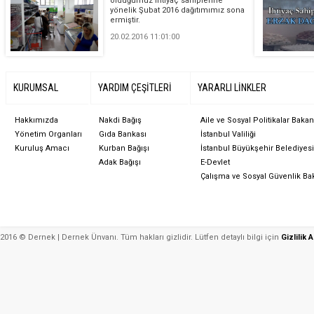
olduğumuz ihtiyaç sahiplerine
yönelik Şubat 2016 dağıtımımız sona
ermiştir.
20.02.2016 11:01:00
KURUMSAL
YARDIM ÇEŞİTLERİ
YARARLI LİNKLER
Hakkımızda
Nakdi Bağış
Aile ve Sosyal Politikalar Bakan
Yönetim Organları
Gıda Bankası
İstanbul Valiliği
Kuruluş Amacı
Kurban Bağışı
İstanbul Büyükşehir Belediyesi
Adak Bağışı
E-Devlet
Çalışma ve Sosyal Güvenlik Bak
2016 © Dernek | Dernek Ünvanı. Tüm hakları gizlidir. Lütfen detaylı bilgi için
Gizlilik 